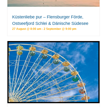
Küstenliebe pur – Flensburger Förde,
Ostseefjord Schlei & Dänische Südesee
27 August @ 8:00 am
-
2 September @ 9:00 pm