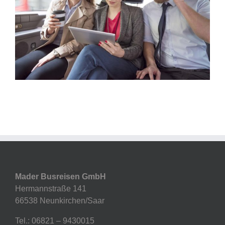
Mader Busreisen GmbH
Hermannstraße 141
66538 Neunkirchen/Saar
Tel.: 06821 – 9430015