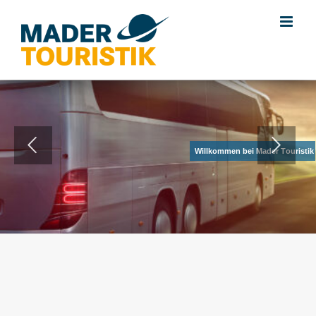
W
i
l
l
k
o
m
m
e
n
b
e
i
M
a
d
e
r
T
o
u
r
i
s
t
i
k