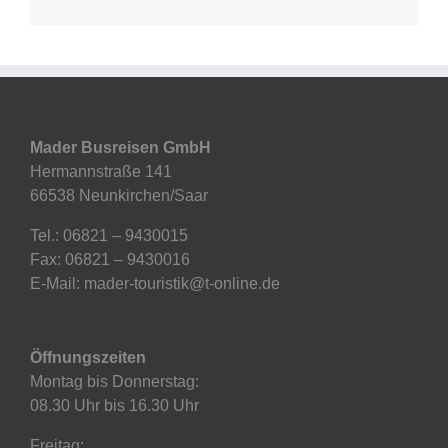
Mader Busreisen GmbH
Hermannstraße 141
66538 Neunkirchen/Saar
Tel.: 06821 – 9430015
Fax: 06821 – 9430016
E-Mail: mader-touristik@t-online.de
Öffnungszeiten
Montag bis Donnerstag:
08.30 Uhr bis 16.30 Uhr
Freitag: