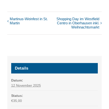
Martinus-Weinfest in St.
Shopping Day im Westfield
Veranstaltung
Martin
Centro in Oberhausen inkl.
Navigation
Weihnachtsmarkt
Details
Datum:
12 November 2025
Status:
€35,00