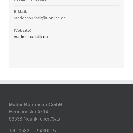
E-Mail:
mader-touristik@t-online.de
Website:
mader-touristik.de
Mader Busreisen GmbH
Hermannstraße 141
66538 Neunkirchen/Saar
Tel.: 06821 – 9430015