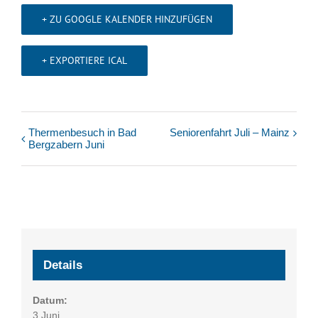
+ ZU GOOGLE KALENDER HINZUFÜGEN
+ EXPORTIERE ICAL
Thermenbesuch in Bad
Seniorenfahrt Juli – Mainz
Veranstaltung
Bergzabern Juni
Navigation
Details
Datum:
3 Juni