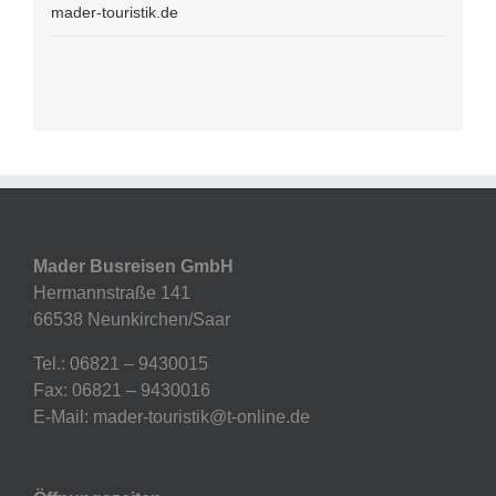
mader-touristik.de
Mader Busreisen GmbH
Hermannstraße 141
66538 Neunkirchen/Saar
Tel.: 06821 – 9430015
Fax: 06821 – 9430016
E-Mail: mader-touristik@t-online.de