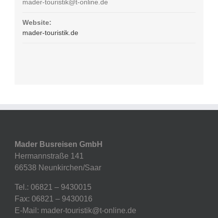
mader-touristik@t-online.de
Website:
mader-touristik.de
Mader Busreisen GmbH
Hermannstraße 141
66538 Neunkirchen/Saar
Tel.: 06821 – 9430015
Fax: 06821 – 9430016
E-Mail: mader-touristik@t-online.de